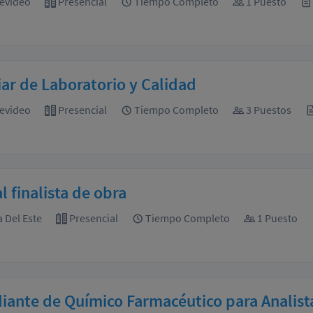
evideo
Presencial
Tiempo Completo
1 Puesto
iar de Laboratorio y Calidad
evideo
Presencial
Tiempo Completo
3 Puestos
al finalista de obra
 Del Este
Presencial
Tiempo Completo
1 Puesto
iante de Químico Farmacéutico para Analista