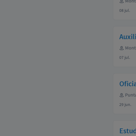
Mont
08 jul.
Auxil
Mont
07 jul.
Ofici
Punta
29 jun.
Estud