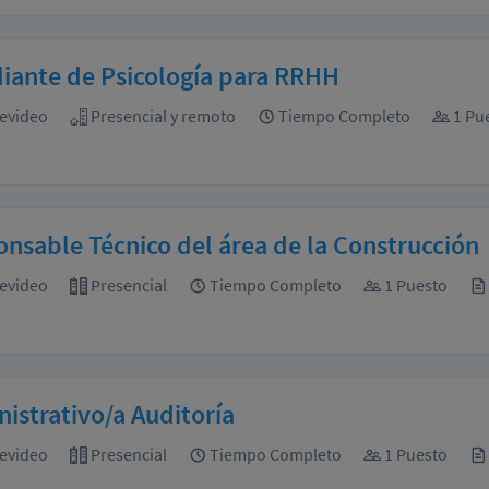
iante de Psicología para RRHH
evideo
Presencial y remoto
Tiempo Completo
1 Pu
nsable Técnico del área de la Construcción
evideo
Presencial
Tiempo Completo
1 Puesto
istrativo/a Auditoría
evideo
Presencial
Tiempo Completo
1 Puesto